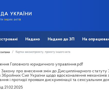
АДА УКРАЇНИ
и інших актів
єстровані
Надано
Надано до ЗП
На опрацюван
Картка законопроєкту, проєкту іншого акта
візитами
ення Головного юридичного управління.pdf
 Закону про внесення змін до Дисциплінарного статуту 
 Збройних Сил України щодо вдосконалення механізмів з
ання і протидії проявам дискримінації та сексуальним д
ід 21.02.2025