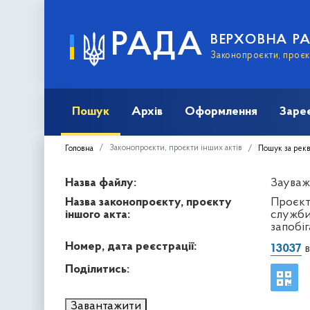
РАДА
ВЕРХОВНА Р
Законопроєкти, проєкт
Пошук
Архів
Оформлення
Заре
Законопроєкти, проєкти інших актів
Головна
Пошук за рек
Назва файлу:
Зауваж
Назва законопроєкту, проєкту
Проєкт
іншого акта:
служби
запобіг
Номер, дата реєстрації:
13037
в
Поділитись:
Завантажити