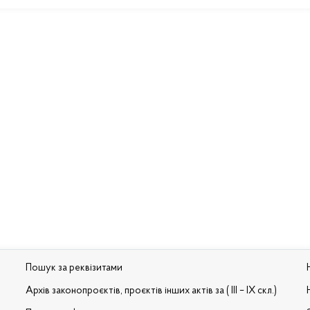
Пошук за реквізитами
Архів законопроєктів, проєктів інших актів за ( III – IX скл.)