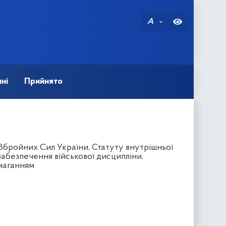
A
ні
Прийнято
Збройних Сил України, Статуту внутрішньої
абезпечення військової дисципліни,
омаганням