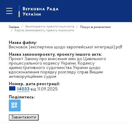
Законопроєкти, проєкти інших актів
Головна
Пошук за реквізитами
Картка законопроєкту, проєкту іншого акта
Назва файлу:
Висновок (експертиза щодо європейської інтеграції).pdf
Назва законопроєкту, проєкту іншого акта:
Проєкт Закону про внесення змін до Цивільного
процесуального кодексу України, Кодексу
адміністративного судочинства України щодо
вдосконалення порядку розгляду справ Вищим
антикорупційним судом
Номер, дата реєстрації:
14033
від 11.09.2025
Поділитись:
Завантажити