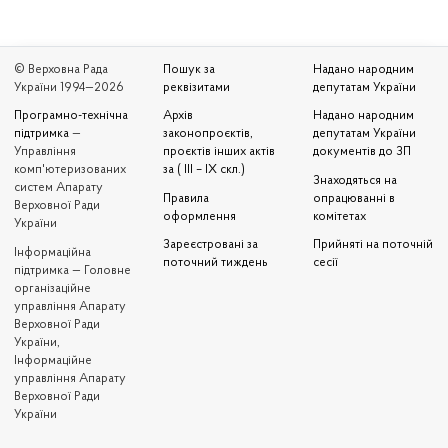
© Верховна Рада
Пошук за
Надано народним
України 1994—2026
реквізитами
депутатам України
Програмно-технічна
Архів
Надано народним
підтримка
—
законопроєктів,
депутатам України
Управління
проєктів інших актів
документів до ЗП
комп'ютеризованих
за ( III – IX скл.)
Знаходяться на
систем Апарату
Правила
опрацюванні в
Верховної Ради
оформлення
комітетах
України
Зареєстровані за
Прийняті на поточній
Iнформаційна
поточний тиждень
сесії
підтримка — Головне
організаційне
управління Апарату
Верховної Ради
України,
Інформаційне
управління Апарату
Верховної Ради
України