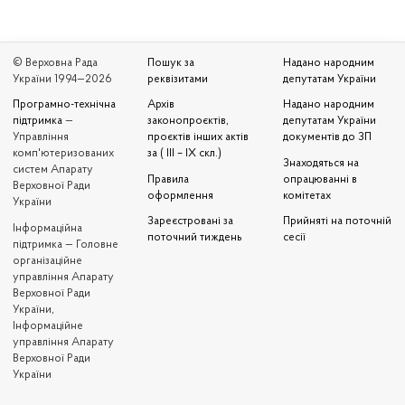
© Верховна Рада
Пошук за
Надано народним
України 1994—2026
реквізитами
депутатам України
Програмно-технічна
Архів
Надано народним
підтримка
—
законопроєктів,
депутатам України
Управління
проєктів інших актів
документів до ЗП
комп'ютеризованих
за ( III – IX скл.)
Знаходяться на
систем Апарату
Правила
опрацюванні в
Верховної Ради
оформлення
комітетах
України
Зареєстровані за
Прийняті на поточній
Iнформаційна
поточний тиждень
сесії
підтримка — Головне
організаційне
управління Апарату
Верховної Ради
України,
Інформаційне
управління Апарату
Верховної Ради
України