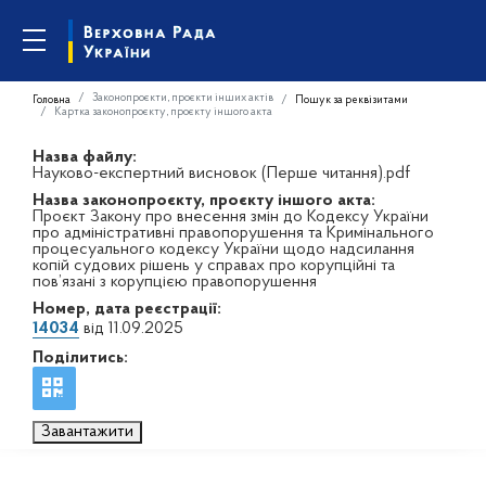
Законопроєкти, проєкти інших актів
Головна
Пошук за реквізитами
Картка законопроєкту, проєкту іншого акта
Назва файлу:
Науково-експертний висновок (Перше читання).pdf
Назва законопроєкту, проєкту іншого акта:
Проєкт Закону про внесення змін до Кодексу України
про адміністративні правопорушення та Кримінального
процесуального кодексу України щодо надсилання
копій судових рішень у справах про корупційні та
пов’язані з корупцією правопорушення
Номер, дата реєстрації:
14034
від 11.09.2025
Поділитись:
Завантажити