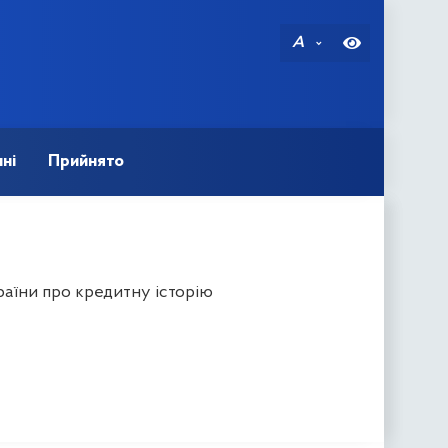
A
ні
Прийнято
аїни про кредитну історію