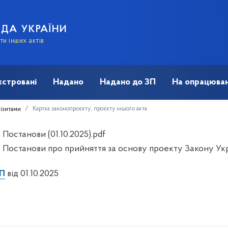
АДА УКРАЇНИ
и інших актів
єстровані
Надано
Надано до ЗП
На опрацюван
Картка законопроєкту, проєкту іншого акта
візитами
Постанови (01.10.2025).pdf
 Постанови про прийняття за основу проекту Закону Укр
П
від 01.10.2025