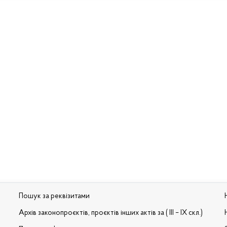
Пошук за реквізитами
Архів законопроєктів, проєктів інших актів за ( III – IX скл.)