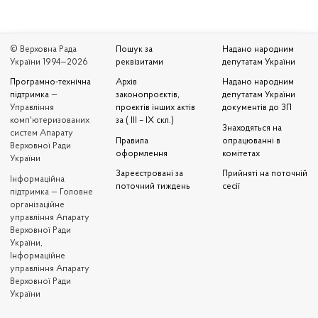
© Верховна Рада
Пошук за
Надано народним
України 1994—2026
реквізитами
депутатам України
Програмно-технічна
Архів
Надано народним
підтримка
—
законопроєктів,
депутатам України
Управління
проєктів інших актів
документів до ЗП
комп'ютеризованих
за ( III – IX скл.)
Знаходяться на
систем Апарату
Правила
опрацюванні в
Верховної Ради
оформлення
комітетах
України
Зареєстровані за
Прийняті на поточній
Iнформаційна
поточний тиждень
сесії
підтримка — Головне
організаційне
управління Апарату
Верховної Ради
України,
Інформаційне
управління Апарату
Верховної Ради
України