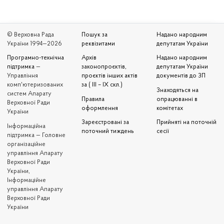
© Верховна Рада
Пошук за
Надано народним
України 1994—2026
реквізитами
депутатам України
Програмно-технічна
Архів
Надано народним
підтримка
—
законопроєктів,
депутатам України
Управління
проєктів інших актів
документів до ЗП
комп'ютеризованих
за ( III – IX скл.)
Знаходяться на
систем Апарату
Правила
опрацюванні в
Верховної Ради
оформлення
комітетах
України
Зареєстровані за
Прийняті на поточній
Iнформаційна
поточний тиждень
сесії
підтримка — Головне
організаційне
управління Апарату
Верховної Ради
України,
Інформаційне
управління Апарату
Верховної Ради
України