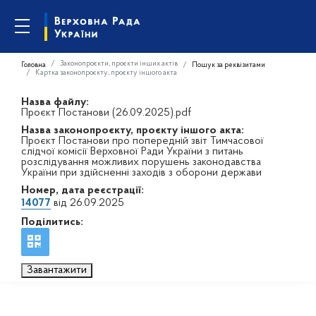
Законопроєкти, проєкти інших актів
Головна
Пошук за реквізитами
Картка законопроєкту, проєкту іншого акта
Назва файлу:
Проєкт Постанови (26.09.2025).pdf
Назва законопроєкту, проєкту іншого акта:
Проєкт Постанови про попередній звіт Тимчасової
слідчої комісії Верховної Ради України з питань
розслідування можливих порушень законодавства
України при здійсненні заходів з оборони держави
Номер, дата реєстрації:
14077
від 26.09.2025
Поділитись:
Завантажити