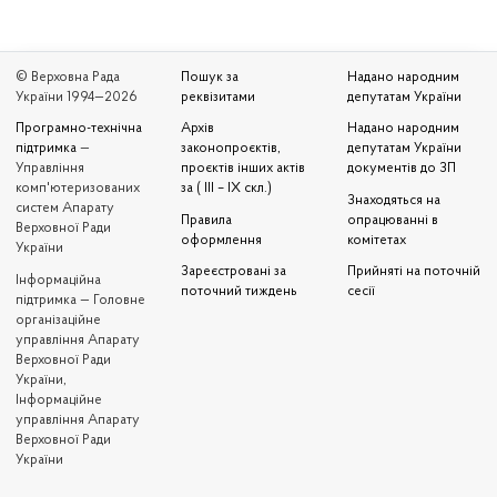
© Верховна Рада
Пошук за
Надано народним
України 1994—2026
реквізитами
депутатам України
Програмно-технічна
Архів
Надано народним
підтримка
—
законопроєктів,
депутатам України
Управління
проєктів інших актів
документів до ЗП
комп'ютеризованих
за ( III – IX скл.)
Знаходяться на
систем Апарату
Правила
опрацюванні в
Верховної Ради
оформлення
комітетах
України
Зареєстровані за
Прийняті на поточній
Iнформаційна
поточний тиждень
сесії
підтримка — Головне
організаційне
управління Апарату
Верховної Ради
України,
Інформаційне
управління Апарату
Верховної Ради
України