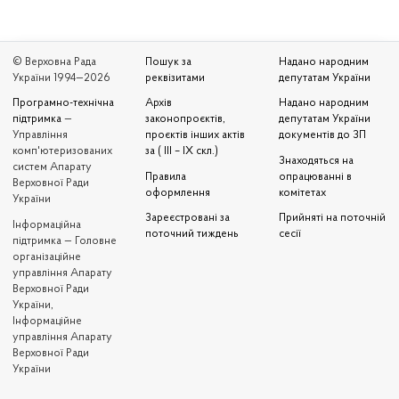
© Верховна Рада
Пошук за
Надано народним
України 1994—2026
реквізитами
депутатам України
Програмно-технічна
Архів
Надано народним
підтримка
—
законопроєктів,
депутатам України
Управління
проєктів інших актів
документів до ЗП
комп'ютеризованих
за ( III – IX скл.)
Знаходяться на
систем Апарату
Правила
опрацюванні в
Верховної Ради
оформлення
комітетах
України
Зареєстровані за
Прийняті на поточній
Iнформаційна
поточний тиждень
сесії
підтримка — Головне
організаційне
управління Апарату
Верховної Ради
України,
Інформаційне
управління Апарату
Верховної Ради
України