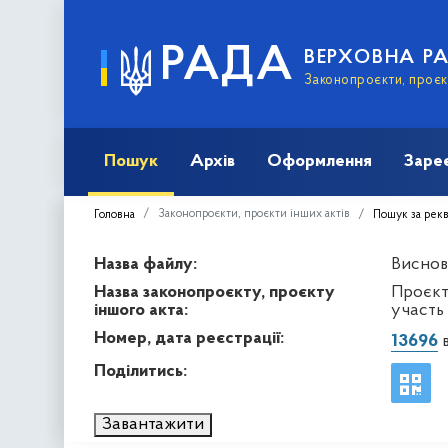
РАДА
ВЕРХОВНА Р
Законопроєкти, проєкт
Пошук
Архів
Оформлення
Заре
Законопроєкти, проєкти інших актів
Головна
Пошук за рек
Назва файлу:
Виснов
Назва законопроєкту, проєкту
Проєкт
іншого акта:
участь 
Номер, дата реєстрації:
13696
в
Поділитись:
Завантажити