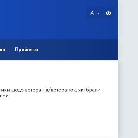
A
ні
Прийнято
тики щодо ветеранів/ветеранок, які брали
аїни