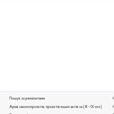
Пошук за реквізитами
Архів законопроєктів, проєктів інших актів за ( III – IX скл.)