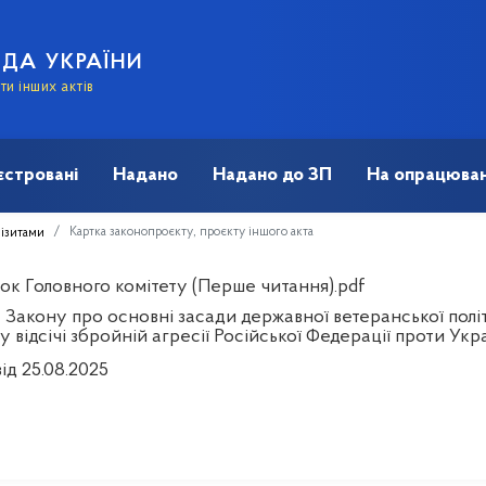
АДА УКРАЇНИ
и інших актів
єстровані
Надано
Надано до ЗП
На опрацюван
Картка законопроєкту, проєкту іншого акта
візитами
ок Головного комітету (Перше читання).pdf
 Закону про основні засади державної ветеранської полі
у відсічі збройній агресії Російської Федерації проти Укр
ід 25.08.2025