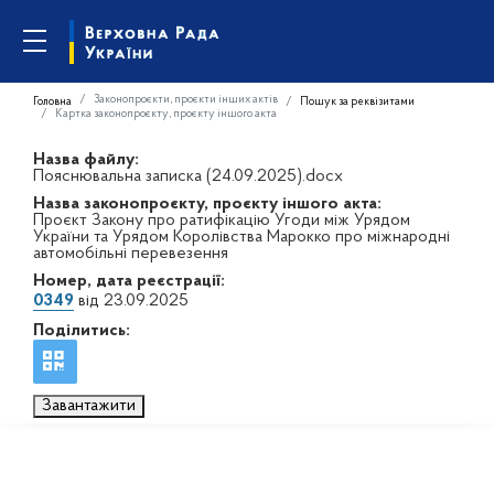
Законопроєкти, проєкти інших актів
Головна
Пошук за реквізитами
Картка законопроєкту, проєкту іншого акта
Назва файлу:
Пояснювальна записка (24.09.2025).docx
Назва законопроєкту, проєкту іншого акта:
Проєкт Закону про ратифікацію Угоди між Урядом
України та Урядом Королівства Марокко про міжнародні
автомобільні перевезення
Номер, дата реєстрації:
0349
від 23.09.2025
Поділитись:
Завантажити