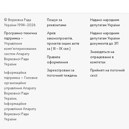
© Верховна Рада
Пошук за
Надано народним
України 1994—2026
реквізитами
депутатам України
Програмно-технічна
Архів
Надано народним
підтримка
—
законопроєктів,
депутатам України
Управління
проєктів інших актів
документів до ЗП
комп'ютеризованих
за ( III – IX скл.)
Знаходяться на
систем Апарату
Правила
опрацюванні в
Верховної Ради
оформлення
комітетах
України
Зареєстровані за
Прийняті на поточній
Iнформаційна
поточний тиждень
сесії
підтримка — Головне
організаційне
управління Апарату
Верховної Ради
України,
Інформаційне
управління Апарату
Верховної Ради
України