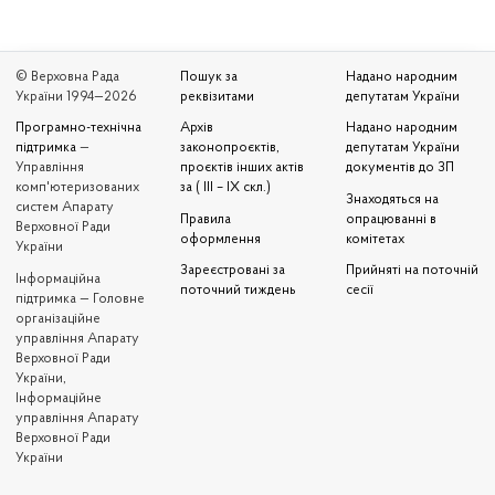
© Верховна Рада
Пошук за
Надано народним
України 1994—2026
реквізитами
депутатам України
Програмно-технічна
Архів
Надано народним
підтримка
—
законопроєктів,
депутатам України
Управління
проєктів інших актів
документів до ЗП
комп'ютеризованих
за ( III – IX скл.)
Знаходяться на
систем Апарату
Правила
опрацюванні в
Верховної Ради
оформлення
комітетах
України
Зареєстровані за
Прийняті на поточній
Iнформаційна
поточний тиждень
сесії
підтримка — Головне
організаційне
управління Апарату
Верховної Ради
України,
Інформаційне
управління Апарату
Верховної Ради
України