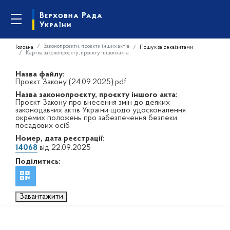
Законопроєкти, проєкти інших актів
Головна
Пошук за реквізитами
Картка законопроєкту, проєкту іншого акта
Назва файлу:
Проєкт Закону (24.09.2025).pdf
Назва законопроєкту, проєкту іншого акта:
Проєкт Закону про внесення змін до деяких
законодавчих актів України щодо удосконалення
окремих положень про забезпечення безпеки
посадових осіб
Номер, дата реєстрації:
14068
від 22.09.2025
Поділитись:
Завантажити