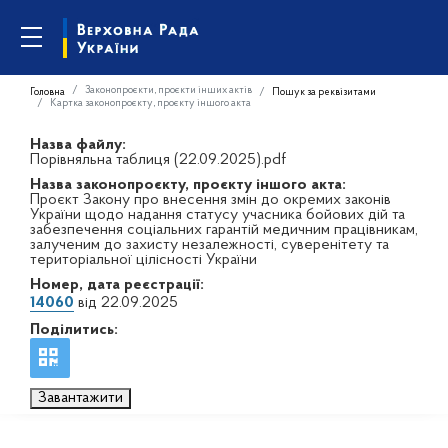
Законопроєкти, проєкти інших актів
Головна
Пошук за реквізитами
Картка законопроєкту, проєкту іншого акта
Назва файлу:
Порівняльна таблиця (22.09.2025).pdf
Назва законопроєкту, проєкту іншого акта:
Проєкт Закону про внесення змін до окремих законів
України щодо надання статусу учасника бойових дій та
забезпечення соціальних гарантій медичним працівникам,
залученим до захисту незалежності, суверенітету та
територіальної цілісності України
Номер, дата реєстрації:
14060
від 22.09.2025
Поділитись:
Завантажити