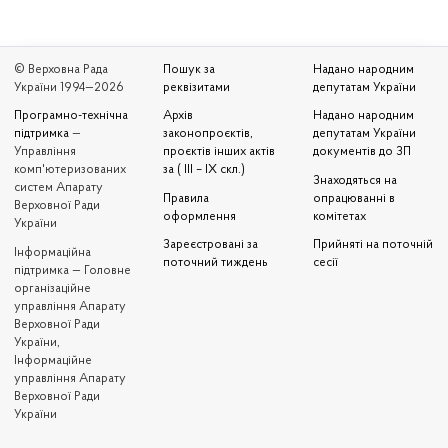
© Верховна Рада
Пошук за
Надано народним
України 1994—2026
реквізитами
депутатам України
Програмно-технічна
Архів
Надано народним
підтримка
—
законопроєктів,
депутатам України
Управління
проєктів інших актів
документів до ЗП
комп'ютеризованих
за ( III – IX скл.)
Знаходяться на
систем Апарату
Правила
опрацюванні в
Верховної Ради
оформлення
комітетах
України
Зареєстровані за
Прийняті на поточній
Iнформаційна
поточний тиждень
сесії
підтримка — Головне
організаційне
управління Апарату
Верховної Ради
України,
Інформаційне
управління Апарату
Верховної Ради
України