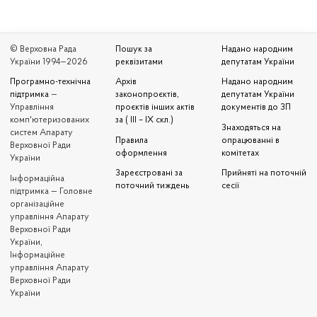
© Верховна Рада
Пошук за
Надано народним
України 1994—2026
реквізитами
депутатам України
Програмно-технічна
Архів
Надано народним
підтримка
—
законопроєктів,
депутатам України
Управління
проєктів інших актів
документів до ЗП
комп'ютеризованих
за ( III – IX скл.)
Знаходяться на
систем Апарату
Правила
опрацюванні в
Верховної Ради
оформлення
комітетах
України
Зареєстровані за
Прийняті на поточній
Iнформаційна
поточний тиждень
сесії
підтримка — Головне
організаційне
управління Апарату
Верховної Ради
України,
Інформаційне
управління Апарату
Верховної Ради
України