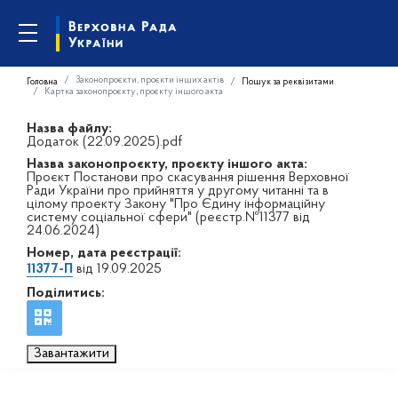
Законопроєкти, проєкти інших актів
Головна
Пошук за реквізитами
Картка законопроєкту, проєкту іншого акта
Назва файлу:
Додаток (22.09.2025).pdf
Назва законопроєкту, проєкту іншого акта:
Проєкт Постанови про скасування рішення Верховної
Ради України про прийняття у другому читанні та в
цілому проекту Закону "Про Єдину інформаційну
систему соціальної сфери" (реєстр.№11377 від
24.06.2024)
Номер, дата реєстрації:
11377-П
від 19.09.2025
Поділитись:
Завантажити