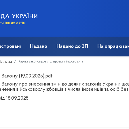
АДА УКРАЇНИ
и інших актів
єстровані
Надано
Надано до ЗП
На опрацюван
Картка законопроєкту, проєкту іншого акта
візитами
Закону (19.09.2025).pdf
 Закону про внесення змін до деяких законів України що
чення військовослужбовців з числа іноземців та осіб бе
ід 18.09.2025