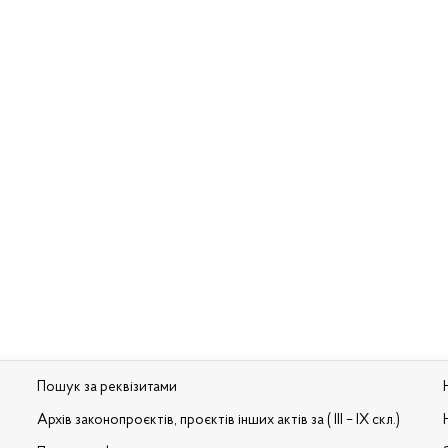
Пошук за реквізитами
Архів законопроєктів, проєктів інших актів за ( III – IX скл.)