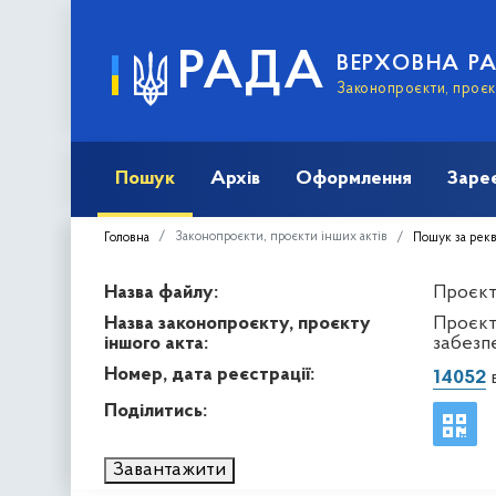
РАДА
ВЕРХОВНА Р
Законопроєкти, проєкт
Пошук
Архів
Оформлення
Заре
Законопроєкти, проєкти інших актів
Головна
Пошук за рек
Назва файлу:
Проєкт 
Назва законопроєкту, проєкту
Проєкт
іншого акта:
забезпе
Номер, дата реєстрації:
14052
в
Поділитись:
Завантажити