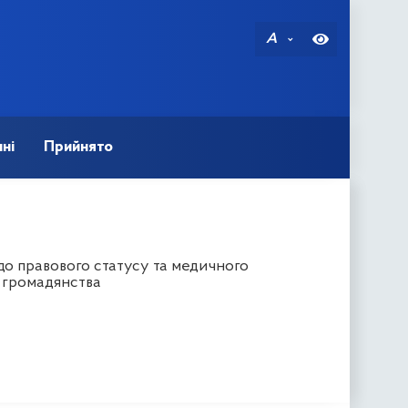
A
ні
Прийнято
до правового статусу та медичного
з громадянства