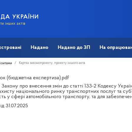
АДА УКРАЇНИ
и інших актів
єстровані
Надано
Надано до ЗП
На опрацюван
Картка законопроєкту, проєкту іншого акта
візитами
ок (бюджетна експертиза).pdf
 Закону про внесення змін до статті 133-2 Кодексу Укра
ахисту національного ринку транспортних послуг та суб
сть у сфері автомобільного транспорту, та для забезпеч
ід 31.07.2025