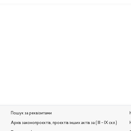
Пошук за реквізитами
Архів законопроєктів, проєктів інших актів за ( III – IX скл.)