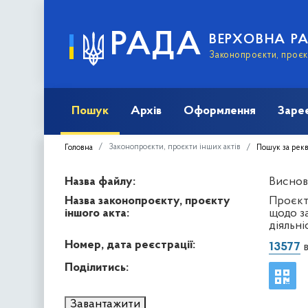
РАДА
ВЕРХОВНА Р
Законопроєкти, проєкт
Пошук
Архів
Оформлення
Заре
Законопроєкти, проєкти інших актів
Головна
Пошук за рек
Назва файлу:
Виснов
Назва законопроєкту, проєкту
Проєкт
іншого акта:
щодо з
діяльні
Номер, дата реєстрації:
13577
в
Поділитись:
Завантажити