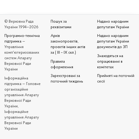
© Верховна Рада
Пошук за
Надано народним
України 1994—2026
реквізитами
депутатам України
Програмно-технічна
Архів
Надано народним
підтримка
—
законопроєктів,
депутатам України
Управління
проєктів інших актів
документів до ЗП
комп'ютеризованих
за ( III – IX скл.)
Знаходяться на
систем Апарату
Правила
опрацюванні в
Верховної Ради
оформлення
комітетах
України
Зареєстровані за
Прийняті на поточній
Iнформаційна
поточний тиждень
сесії
підтримка — Головне
організаційне
управління Апарату
Верховної Ради
України,
Інформаційне
управління Апарату
Верховної Ради
України