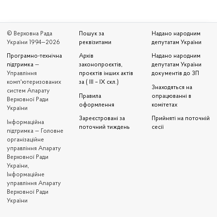
© Верховна Рада
Пошук за
Надано народним
України 1994—2026
реквізитами
депутатам України
Програмно-технічна
Архів
Надано народним
підтримка
—
законопроєктів,
депутатам України
Управління
проєктів інших актів
документів до ЗП
комп'ютеризованих
за ( III – IX скл.)
Знаходяться на
систем Апарату
Правила
опрацюванні в
Верховної Ради
оформлення
комітетах
України
Зареєстровані за
Прийняті на поточній
Iнформаційна
поточний тиждень
сесії
підтримка — Головне
організаційне
управління Апарату
Верховної Ради
України,
Інформаційне
управління Апарату
Верховної Ради
України