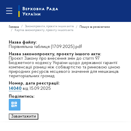
Законопроєкти, проєкти інших актів
Головна
Пошук за реквізитами
Картка законопроєкту, проєкту іншого акта
Назва файлу:
Порівняльна таблиця (17.09.2025).pdf
Назва законопроєкту, проєкту іншого акта:
Проєкт Закону про внесення змін до статті 97
Бюджетного кодексу України щодо державної гарантії
компенсації різниці між собівартістю та ринковою ціною
природних ресурсів місцевого значення для мешканців
територіальних громад
Номер, дата реєстрації:
14040
від 15.09.2025
Поділитись:
Завантажити