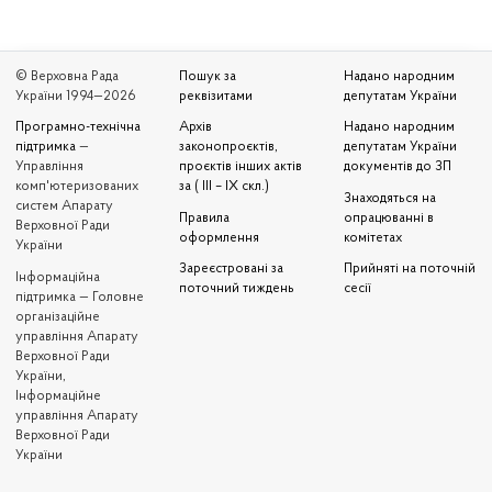
© Верховна Рада
Пошук за
Надано народним
України 1994—2026
реквізитами
депутатам України
Програмно-технічна
Архів
Надано народним
підтримка
—
законопроєктів,
депутатам України
Управління
проєктів інших актів
документів до ЗП
комп'ютеризованих
за ( III – IX скл.)
Знаходяться на
систем Апарату
Правила
опрацюванні в
Верховної Ради
оформлення
комітетах
України
Зареєстровані за
Прийняті на поточній
Iнформаційна
поточний тиждень
сесії
підтримка — Головне
організаційне
управління Апарату
Верховної Ради
України,
Інформаційне
управління Апарату
Верховної Ради
України