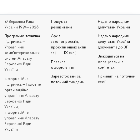
© Верховна Рада
Пошук за
Надано народним
України 1994—2026
реквізитами
депутатам України
Програмно-технічна
Архів
Надано народним
підтримка
—
законопроєктів,
депутатам України
Управління
проєктів інших актів
документів до ЗП
комп'ютеризованих
за ( III – IX скл.)
Знаходяться на
систем Апарату
Правила
опрацюванні в
Верховної Ради
оформлення
комітетах
України
Зареєстровані за
Прийняті на поточній
Iнформаційна
поточний тиждень
сесії
підтримка — Головне
організаційне
управління Апарату
Верховної Ради
України,
Інформаційне
управління Апарату
Верховної Ради
України