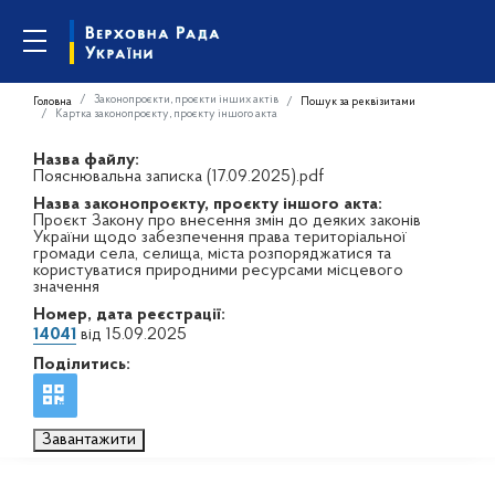
Законопроєкти, проєкти інших актів
Головна
Пошук за реквізитами
Картка законопроєкту, проєкту іншого акта
Назва файлу:
Пояснювальна записка (17.09.2025).pdf
Назва законопроєкту, проєкту іншого акта:
Проєкт Закону про внесення змін до деяких законів
України щодо забезпечення права територіальної
громади села, селища, міста розпоряджатися та
користуватися природними ресурсами місцевого
значення
Номер, дата реєстрації:
14041
від 15.09.2025
Поділитись:
Завантажити