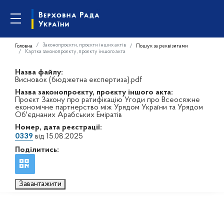
Законопроєкти, проєкти інших актів
Головна
Пошук за реквізитами
Картка законопроєкту, проєкту іншого акта
Назва файлу:
Висновок (бюджетна експертиза).pdf
Назва законопроєкту, проєкту іншого акта:
Проєкт Закону про ратифікацію Угоди про Всеосяжне
економічне партнерство між Урядом України та Урядом
Об'єднаних Арабських Еміратів
Номер, дата реєстрації:
0339
від 15.08.2025
Поділитись:
Завантажити