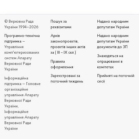
© Верховна Рада
Пошук за
Надано народним
України 1994—2026
реквізитами
депутатам України
Програмно-технічна
Архів
Надано народним
підтримка
—
законопроєктів,
депутатам України
Управління
проєктів інших актів
документів до ЗП
комп'ютеризованих
за ( III – IX скл.)
Знаходяться на
систем Апарату
Правила
опрацюванні в
Верховної Ради
оформлення
комітетах
України
Зареєстровані за
Прийняті на поточній
Iнформаційна
поточний тиждень
сесії
підтримка — Головне
організаційне
управління Апарату
Верховної Ради
України,
Інформаційне
управління Апарату
Верховної Ради
України