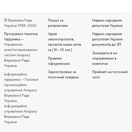
© Верховна Рада
Пошук за
Надано народним
України 1994—2026
реквізитами
депутатам України
Програмно-технічна
Архів
Надано народним
підтримка
—
законопроєктів,
депутатам України
Управління
проєктів інших актів
документів до ЗП
комп'ютеризованих
за ( III – IX скл.)
Знаходяться на
систем Апарату
Правила
опрацюванні в
Верховної Ради
оформлення
комітетах
України
Зареєстровані за
Прийняті на поточній
Iнформаційна
поточний тиждень
сесії
підтримка — Головне
організаційне
управління Апарату
Верховної Ради
України,
Інформаційне
управління Апарату
Верховної Ради
України