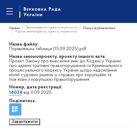
Законопроєкти, проєкти інших актів
Головна
Пошук за реквізитами
Картка законопроєкту, проєкту іншого акта
Назва файлу:
Порівняльна таблиця (15.09.2025).pdf
Назва законопроєкту, проєкту іншого акта:
Проєкт Закону про внесення змін до Кодексу України
про адміністративні правопорушення та Кримінального
процесуального кодексу України щодо надсилання
копій судових рішень у справах про корупційні та
пов’язані з корупцією правопорушення
Номер, дата реєстрації:
14034
від 11.09.2025
Поділитись:
Завантажити