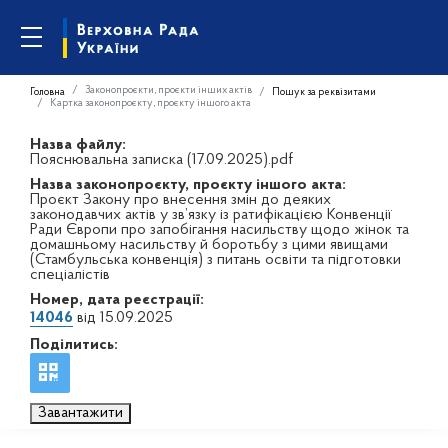
Законопроєкти, проєкти інших актів
Головна
Пошук за реквізитами
Картка законопроєкту, проєкту іншого акта
Назва файлу:
Пояснювальна записка (17.09.2025).pdf
Назва законопроєкту, проєкту іншого акта:
Проєкт Закону про внесення змін до деяких
законодавчих актів у зв’язку із ратифікацією Конвенції
Ради Європи про запобігання насильству щодо жінок та
домашньому насильству й боротьбу з цими явищами
(Стамбульська конвенція) з питань освіти та підготовки
спеціалістів
Номер, дата реєстрації:
14046
від 15.09.2025
Поділитись:
Завантажити