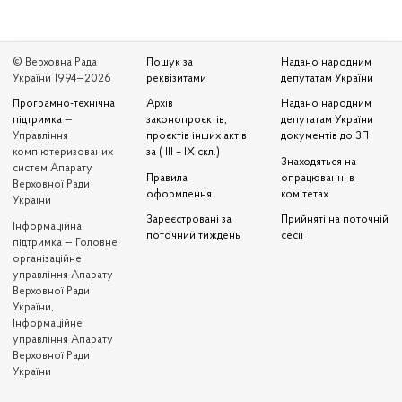
© Верховна Рада
Пошук за
Надано народним
України 1994—2026
реквізитами
депутатам України
Програмно-технічна
Архів
Надано народним
підтримка
—
законопроєктів,
депутатам України
Управління
проєктів інших актів
документів до ЗП
комп'ютеризованих
за ( III – IX скл.)
Знаходяться на
систем Апарату
Правила
опрацюванні в
Верховної Ради
оформлення
комітетах
України
Зареєстровані за
Прийняті на поточній
Iнформаційна
поточний тиждень
сесії
підтримка — Головне
організаційне
управління Апарату
Верховної Ради
України,
Інформаційне
управління Апарату
Верховної Ради
України