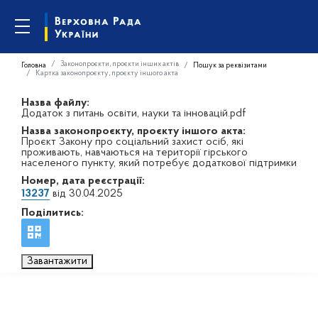
Законопроєкти, проєкти інших актів
Головна
Пошук за реквізитами
Картка законопроєкту, проєкту іншого акта
Назва файлу:
Додаток з питань освіти, науки та інновацій.pdf
Назва законопроєкту, проєкту іншого акта:
Проєкт Закону про соціальний захист осіб, які
проживають, навчаються на території гірського
населеного пункту, який потребує додаткової підтримки
Номер, дата реєстрації:
13237
від 30.04.2025
Поділитись:
Завантажити