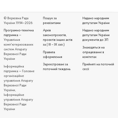
© Верховна Рада
Пошук за
Надано народним
України 1994—2026
реквізитами
депутатам України
Програмно-технічна
Архів
Надано народним
підтримка
—
законопроєктів,
депутатам України
Управління
проєктів інших актів
документів до ЗП
комп'ютеризованих
за ( III – IX скл.)
Знаходяться на
систем Апарату
Правила
опрацюванні в
Верховної Ради
оформлення
комітетах
України
Зареєстровані за
Прийняті на поточній
Iнформаційна
поточний тиждень
сесії
підтримка — Головне
організаційне
управління Апарату
Верховної Ради
України,
Інформаційне
управління Апарату
Верховної Ради
України