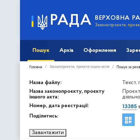
РАДА
ВЕРХОВНА Р
Законопроєкти, проєкт
Пошук
Архів
Оформлення
Заре
Законопроєкти, проєкти інших актів
Головна
Пошук за рек
Назва файлу:
Текст,
Назва законопроєкту, проєкту
Проєкт
іншого акта:
діяльно
Номер, дата реєстрації:
13385
в
Поділитись:
Завантажити