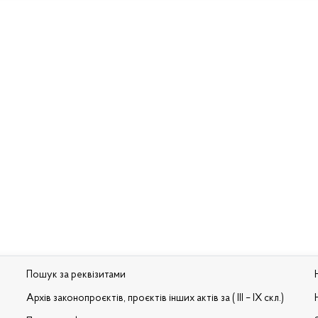
Пошук за реквізитами
Архів законопроєктів, проєктів інших актів за ( III – IX скл.)