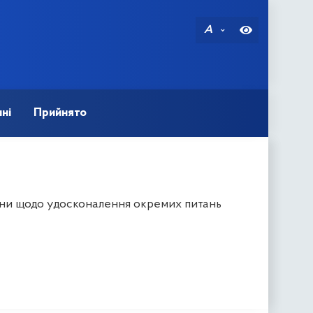
A
ні
Прийнято
їни щодо удосконалення окремих питань