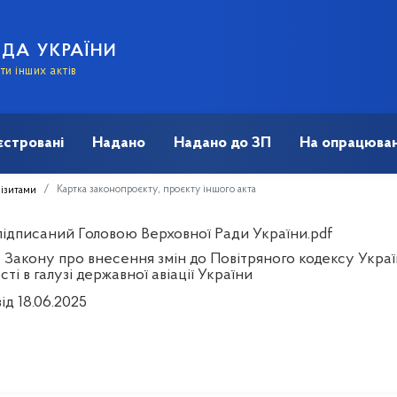
АДА УКРАЇНИ
и інших актів
єстровані
Надано
Надано до ЗП
На опрацюван
Картка законопроєкту, проєкту іншого акта
візитами
 підписаний Головою Верховної Ради України.pdf
 Закону про внесення змін до Повітряного кодексу Укра
сті в галузі державної авіації України
ід 18.06.2025