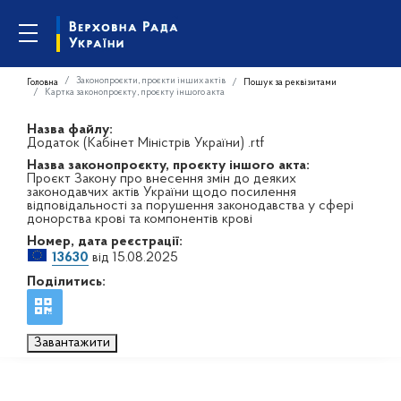
Законопроєкти, проєкти інших актів
Головна
Пошук за реквізитами
Картка законопроєкту, проєкту іншого акта
Назва файлу:
Додаток (Кабінет Міністрів України) .rtf
Назва законопроєкту, проєкту іншого акта:
Проєкт Закону про внесення змін до деяких
законодавчих актів України щодо посилення
відповідальності за порушення законодавства у сфері
донорства крові та компонентів крові
Номер, дата реєстрації:
13630
від 15.08.2025
Поділитись:
Завантажити