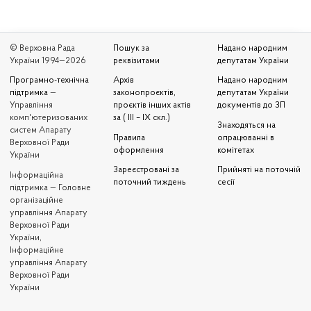
© Верховна Рада
Пошук за
Надано народним
України 1994—2026
реквізитами
депутатам України
Програмно-технічна
Архів
Надано народним
підтримка
—
законопроєктів,
депутатам України
Управління
проєктів інших актів
документів до ЗП
комп'ютеризованих
за ( III – IX скл.)
Знаходяться на
систем Апарату
Правила
опрацюванні в
Верховної Ради
оформлення
комітетах
України
Зареєстровані за
Прийняті на поточній
Iнформаційна
поточний тиждень
сесії
підтримка — Головне
організаційне
управління Апарату
Верховної Ради
України,
Інформаційне
управління Апарату
Верховної Ради
України