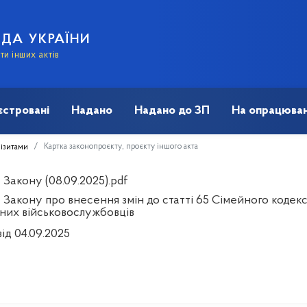
АДА УКРАЇНИ
и інших актів
єстровані
Надано
Надано до ЗП
На опрацюван
Картка законопроєкту, проєкту іншого акта
візитами
Закону (08.09.2025).pdf
 Закону про внесення змін до статті 65 Сімейного кодек
них військовослужбовців
ід 04.09.2025