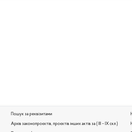
Пошук за реквізитами
Архів законопроєктів, проєктів інших актів за ( III – IX скл.)