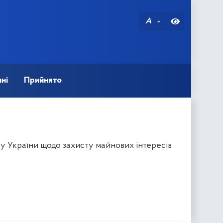
A
ні
Прийнято
су України щодо захисту майнових інтересів