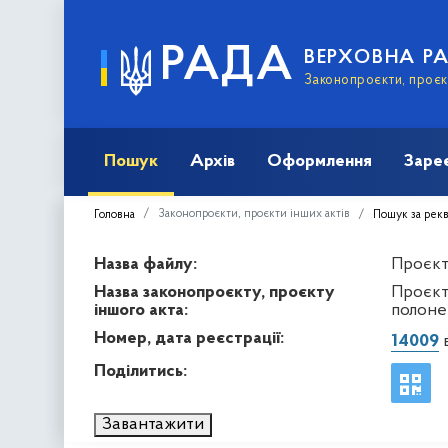
РАДА
ВЕРХОВНА Р
Законопроєкти, проєкт
Пошук
Архів
Оформлення
Заре
Законопроєкти, проєкти інших актів
Головна
Пошук за рек
Назва файлу:
Проєкт 
Назва законопроєкту, проєкту
Проєкт
іншого акта:
полоне
Номер, дата реєстрації:
14009
в
Поділитись:
Завантажити