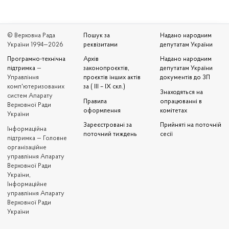
© Верховна Рада
Пошук за
Надано народним
України 1994—2026
реквізитами
депутатам України
Програмно-технічна
Архів
Надано народним
підтримка
—
законопроєктів,
депутатам України
Управління
проєктів інших актів
документів до ЗП
комп'ютеризованих
за ( III – IX скл.)
Знаходяться на
систем Апарату
Правила
опрацюванні в
Верховної Ради
оформлення
комітетах
України
Зареєстровані за
Прийняті на поточній
Iнформаційна
поточний тиждень
сесії
підтримка — Головне
організаційне
управління Апарату
Верховної Ради
України,
Інформаційне
управління Апарату
Верховної Ради
України