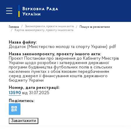
Законопроєкти, проєкти інших актів
Головна
Пошук за реквізитами
Картка законопроєкту, проєкту іншого акта
Назва файлу:
Додаток (Міністерство молоді та спорту України) .pdf
Назва законопроєкту, проєкту іншого акта:
Проєкт Постанови про звернення до Кабінету Міністрів
України щодо розробки і затвердження державної
програми будівництва футбольних полів в сільських
населених пунктах з обов’язковим передбаченням
серед джерел її фінансування коштів державного
бюджету України
Номер, дата реєстрації:
13590
від 31.07.2025
Поділитись:
Завантажити