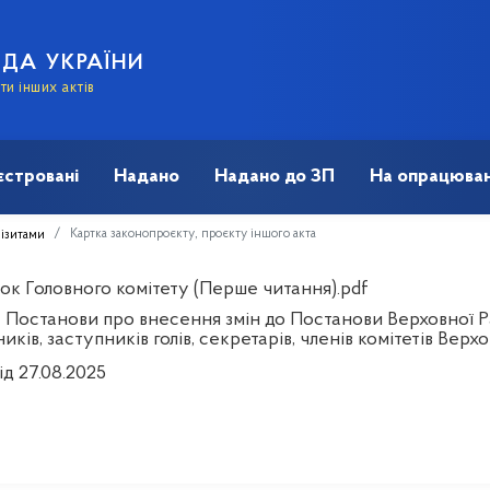
АДА УКРАЇНИ
и інших актів
єстровані
Надано
Надано до ЗП
На опрацюван
Картка законопроєкту, проєкту іншого акта
візитами
ок Головного комітету (Перше читання).pdf
 Постанови про внесення змін до Постанови Верховної Р
иків, заступників голів, секретарів, членів комітетів Вер
ід 27.08.2025