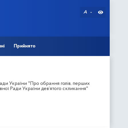
A
ні
Прийнято
ади України "Про обрання голів, перших
ховної Ради України дев’ятого скликання"