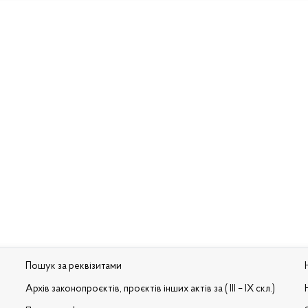
Пошук за реквізитами
Архів законопроєктів, проєктів інших актів за ( III – IX скл.)