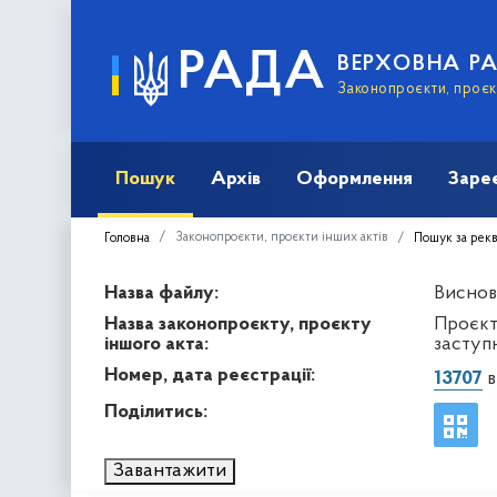
РАДА
ВЕРХОВНА Р
Законопроєкти, проєкт
Пошук
Архів
Оформлення
Заре
Законопроєкти, проєкти інших актів
Головна
Пошук за рек
Назва файлу:
Виснов
Назва законопроєкту, проєкту
Проєкт
іншого акта:
заступн
Номер, дата реєстрації:
13707
в
Поділитись:
Завантажити