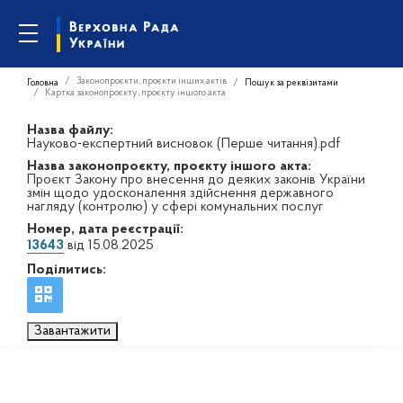
Законопроєкти, проєкти інших актів
Головна
Пошук за реквізитами
Картка законопроєкту, проєкту іншого акта
Назва файлу:
Науково-експертний висновок (Перше читання).pdf
Назва законопроєкту, проєкту іншого акта:
Проєкт Закону про внесення до деяких законів України
змін щодо удосконалення здійснення державного
нагляду (контролю) у сфері комунальних послуг
Номер, дата реєстрації:
13643
від 15.08.2025
Поділитись:
Завантажити