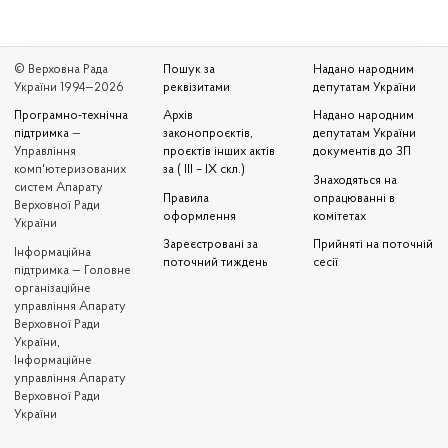
© Верховна Рада
Пошук за
Надано народним
України 1994—2026
реквізитами
депутатам України
Програмно-технічна
Архів
Надано народним
підтримка
—
законопроєктів,
депутатам України
Управління
проєктів інших актів
документів до ЗП
комп'ютеризованих
за ( III – IX скл.)
Знаходяться на
систем Апарату
Правила
опрацюванні в
Верховної Ради
оформлення
комітетах
України
Зареєстровані за
Прийняті на поточній
Iнформаційна
поточний тиждень
сесії
підтримка — Головне
організаційне
управління Апарату
Верховної Ради
України,
Інформаційне
управління Апарату
Верховної Ради
України