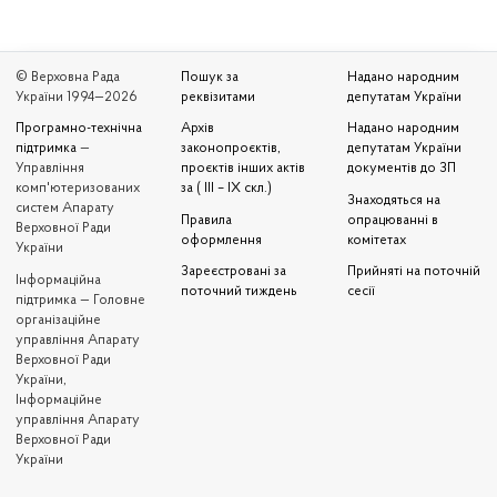
© Верховна Рада
Пошук за
Надано народним
України 1994—2026
реквізитами
депутатам України
Програмно-технічна
Архів
Надано народним
підтримка
—
законопроєктів,
депутатам України
Управління
проєктів інших актів
документів до ЗП
комп'ютеризованих
за ( III – IX скл.)
Знаходяться на
систем Апарату
Правила
опрацюванні в
Верховної Ради
оформлення
комітетах
України
Зареєстровані за
Прийняті на поточній
Iнформаційна
поточний тиждень
сесії
підтримка — Головне
організаційне
управління Апарату
Верховної Ради
України,
Інформаційне
управління Апарату
Верховної Ради
України