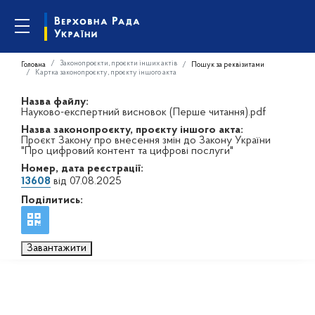
Законопроєкти, проєкти інших актів
Головна
Пошук за реквізитами
Картка законопроєкту, проєкту іншого акта
Назва файлу:
Науково-експертний висновок (Перше читання).pdf
Назва законопроєкту, проєкту іншого акта:
Проєкт Закону про внесення змін до Закону України
"Про цифровий контент та цифрові послуги"
Номер, дата реєстрації:
13608
від 07.08.2025
Поділитись:
Завантажити