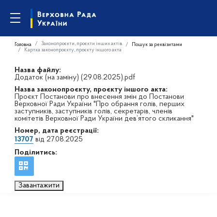
Законопроєкти, проєкти інших актів
Головна
Пошук за реквізитами
Картка законопроєкту, проєкту іншого акта
Назва файлу:
Додаток (на заміну) (29.08.2025).pdf
Назва законопроєкту, проєкту іншого акта:
Проєкт Постанови про внесення змін до Постанови
Верховної Ради України "Про обрання голів, перших
заступників, заступників голів, секретарів, членів
комітетів Верховної Ради України дев’ятого скликання"
Номер, дата реєстрації:
13707
від 27.08.2025
Поділитись:
Завантажити