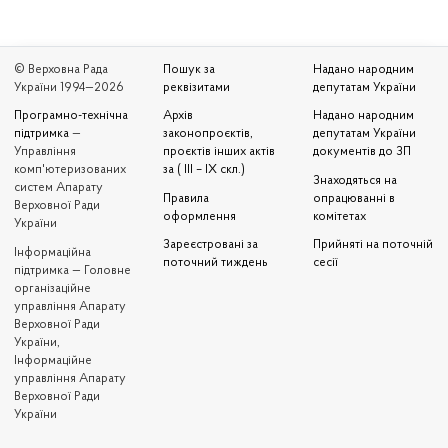
© Верховна Рада
Пошук за
Надано народним
України 1994—2026
реквізитами
депутатам України
Програмно-технічна
Архів
Надано народним
підтримка
—
законопроєктів,
депутатам України
Управління
проєктів інших актів
документів до ЗП
комп'ютеризованих
за ( III – IX скл.)
Знаходяться на
систем Апарату
Правила
опрацюванні в
Верховної Ради
оформлення
комітетах
України
Зареєстровані за
Прийняті на поточній
Iнформаційна
поточний тиждень
сесії
підтримка — Головне
організаційне
управління Апарату
Верховної Ради
України,
Інформаційне
управління Апарату
Верховної Ради
України