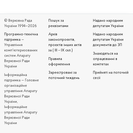
© Верховна Рада
Пошук за
Надано народним
України 1994—2026
реквізитами
депутатам України
Програмно-технічна
Архів
Надано народним
підтримка
—
законопроєктів,
депутатам України
Управління
проєктів інших актів
документів до ЗП
комп'ютеризованих
за ( III – IX скл.)
Знаходяться на
систем Апарату
Правила
опрацюванні в
Верховної Ради
оформлення
комітетах
України
Зареєстровані за
Прийняті на поточній
Iнформаційна
поточний тиждень
сесії
підтримка — Головне
організаційне
управління Апарату
Верховної Ради
України,
Інформаційне
управління Апарату
Верховної Ради
України