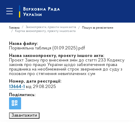
Законопроєкти, проєкти інших актів
Головна
Пошук за реквізитами
Картка законопроєкту, проєкту іншого акта
Назва файлу:
Порівняльна таблиця (01.09.2025).pdf
Назва законопроєкту, проєкту іншого акта:
Проєкт Закону про внесення змін до статті 233 Кодексу
законів про працю України щодо забезпечення права
працівника на необмежений строк звернення до суду з
позовом про стягнення невиплачених сум
Номер, дата реєстрації:
13664-1
від 29.08.2025
Поділитись:
Завантажити