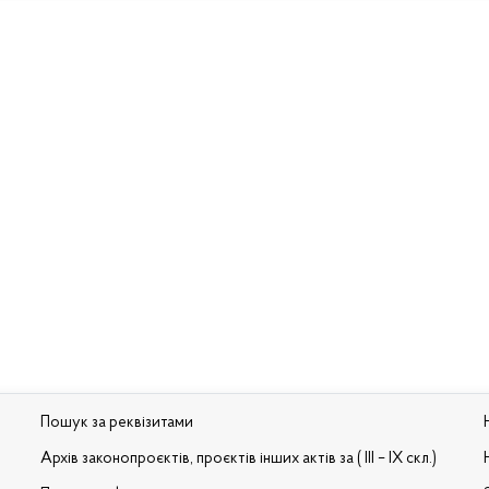
Пошук за реквізитами
Архів законопроєктів, проєктів інших актів за ( III – IX скл.)