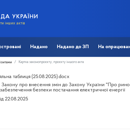
АДА УКРАЇНИ
и інших актів
єстровані
Надано
Надано до ЗП
На опрацюван
Картка законопроєкту, проєкту іншого акта
візитами
льна таблиця (25.08.2025).docx
 Закону про внесення змін до Закону України "Про рино
 забезпечення безпеки постачання електричної енергії
ід 22.08.2025