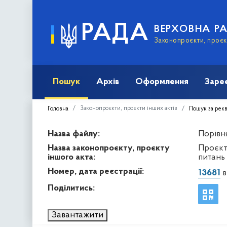
РАДА
ВЕРХОВНА Р
Законопроєкти, проєкт
Пошук
Архів
Оформлення
Заре
Законопроєкти, проєкти інших актів
Головна
Пошук за рек
Назва файлу:
Порівня
Назва законопроєкту, проєкту
Проєкт
іншого акта:
питань
Номер, дата реєстрації:
13681
в
Поділитись:
Завантажити