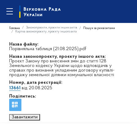
Законопроєкти, проєкти інших актів
Головна
Пошук за реквізитами
Картка законопроєкту, проєкту іншого акта
Назва файлу:
Порівняльна таблиця (21.08.2025).pdf
Назва законопроєкту, проєкту іншого акта:
Проєкт Закону про внесення змін до статті 128
Земельного кодексу України щодо відповідачів у
справах про визнання укладеним договору купівлі-
продажу земельної ділянки комунальної власності
Номер, дата реєстрації:
13661
від 20.08.2025
Поділитись:
Завантажити