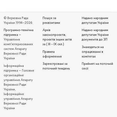
© Верховна Рада
Пошук за
Надано народним
України 1994—2026
реквізитами
депутатам України
Програмно-технічна
Архів
Надано народним
підтримка
—
законопроєктів,
депутатам України
Управління
проєктів інших актів
документів до ЗП
комп'ютеризованих
за ( III – IX скл.)
Знаходяться на
систем Апарату
Правила
опрацюванні в
Верховної Ради
оформлення
комітетах
України
Зареєстровані за
Прийняті на поточній
Iнформаційна
поточний тиждень
сесії
підтримка — Головне
організаційне
управління Апарату
Верховної Ради
України,
Інформаційне
управління Апарату
Верховної Ради
України