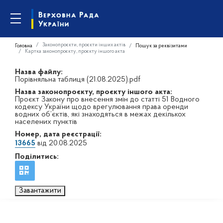
Законопроєкти, проєкти інших актів
Головна
Пошук за реквізитами
Картка законопроєкту, проєкту іншого акта
Назва файлу:
Порівняльна таблиця (21.08.2025).pdf
Назва законопроєкту, проєкту іншого акта:
Проєкт Закону про внесення змін до статті 51 Водного
кодексу України щодо врегулювання права оренди
водних об’єктів, які знаходяться в межах декількох
населених пунктів
Номер, дата реєстрації:
13665
від 20.08.2025
Поділитись:
Завантажити