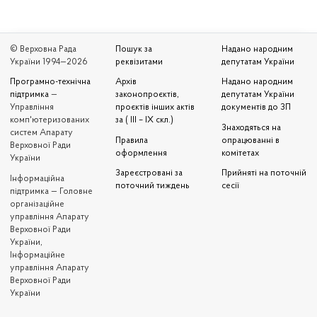
© Верховна Рада
Пошук за
Надано народним
України 1994—2026
реквізитами
депутатам України
Програмно-технічна
Архів
Надано народним
підтримка
—
законопроєктів,
депутатам України
Управління
проєктів інших актів
документів до ЗП
комп'ютеризованих
за ( III – IX скл.)
Знаходяться на
систем Апарату
Правила
опрацюванні в
Верховної Ради
оформлення
комітетах
України
Зареєстровані за
Прийняті на поточній
Iнформаційна
поточний тиждень
сесії
підтримка — Головне
організаційне
управління Апарату
Верховної Ради
України,
Інформаційне
управління Апарату
Верховної Ради
України