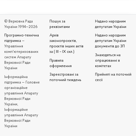
© Верховна Рада
Пошук за
Надано народним
України 1994—2026
реквізитами
депутатам України
Програмно-технічна
Архів
Надано народним
підтримка
—
законопроєктів,
депутатам України
Управління
проєктів інших актів
документів до ЗП
комп'ютеризованих
за ( III – IX скл.)
Знаходяться на
систем Апарату
Правила
опрацюванні в
Верховної Ради
оформлення
комітетах
України
Зареєстровані за
Прийняті на поточній
Iнформаційна
поточний тиждень
сесії
підтримка — Головне
організаційне
управління Апарату
Верховної Ради
України,
Інформаційне
управління Апарату
Верховної Ради
України