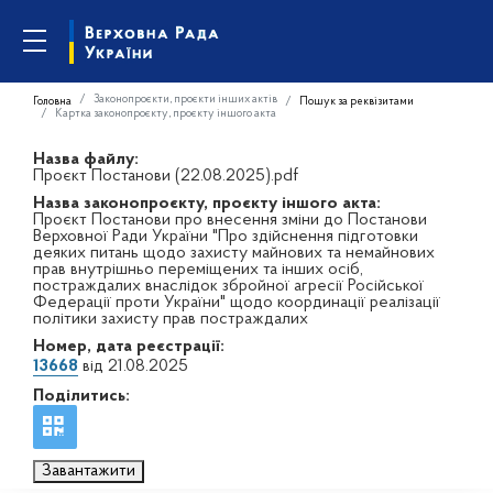
Законопроєкти, проєкти інших актів
Головна
Пошук за реквізитами
Картка законопроєкту, проєкту іншого акта
Назва файлу:
Проєкт Постанови (22.08.2025).pdf
Назва законопроєкту, проєкту іншого акта:
Проєкт Постанови про внесення зміни до Постанови
Верховної Ради України "Про здійснення підготовки
деяких питань щодо захисту майнових та немайнових
прав внутрішньо переміщених та інших осіб,
постраждалих внаслідок збройної агресії Російської
Федерації проти України" щодо координації реалізації
політики захисту прав постраждалих
Номер, дата реєстрації:
13668
від 21.08.2025
Поділитись:
Завантажити