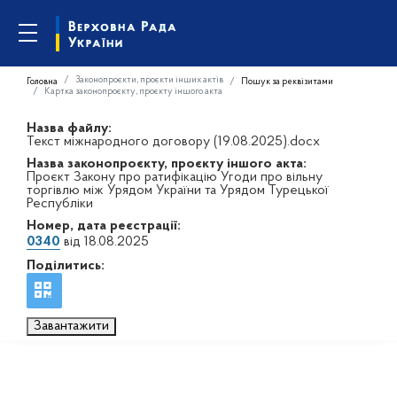
Законопроєкти, проєкти інших актів
Головна
Пошук за реквізитами
Картка законопроєкту, проєкту іншого акта
Назва файлу:
Текст міжнародного договору (19.08.2025).docx
Назва законопроєкту, проєкту іншого акта:
Проєкт Закону про ратифікацію Угоди про вільну
торгівлю між Урядом України та Урядом Турецької
Республіки
Номер, дата реєстрації:
0340
від 18.08.2025
Поділитись:
Завантажити