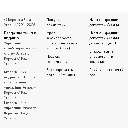
© Верховна Рада
Пошук за
Надано народним
України 1994—2026
реквізитами
депутатам України
Програмно-технічна
Архів
Надано народним
підтримка
—
законопроєктів,
депутатам України
Управління
проєктів інших актів
документів до ЗП
комп'ютеризованих
за ( III – IX скл.)
Знаходяться на
систем Апарату
Правила
опрацюванні в
Верховної Ради
оформлення
комітетах
України
Зареєстровані за
Прийняті на поточній
Iнформаційна
поточний тиждень
сесії
підтримка — Головне
організаційне
управління Апарату
Верховної Ради
України,
Інформаційне
управління Апарату
Верховної Ради
України