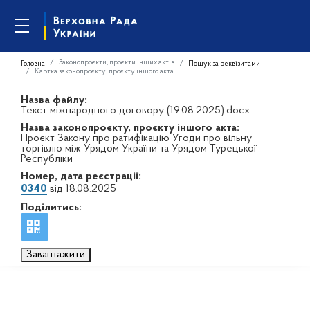
Законопроєкти, проєкти інших актів
Головна
Пошук за реквізитами
Картка законопроєкту, проєкту іншого акта
Назва файлу:
Текст міжнародного договору (19.08.2025).docx
Назва законопроєкту, проєкту іншого акта:
Проєкт Закону про ратифікацію Угоди про вільну
торгівлю між Урядом України та Урядом Турецької
Республіки
Номер, дата реєстрації:
0340
від 18.08.2025
Поділитись:
Завантажити