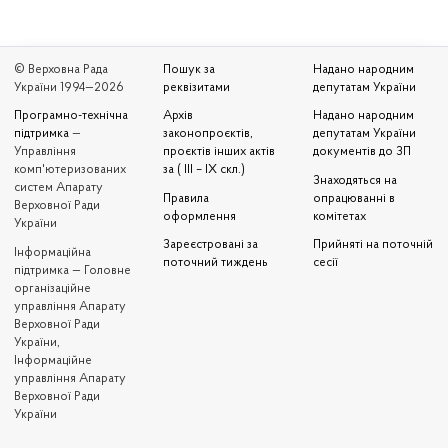
© Верховна Рада
Пошук за
Надано народним
України 1994—2026
реквізитами
депутатам України
Програмно-технічна
Архів
Надано народним
підтримка
—
законопроєктів,
депутатам України
Управління
проєктів інших актів
документів до ЗП
комп'ютеризованих
за ( III – IX скл.)
Знаходяться на
систем Апарату
Правила
опрацюванні в
Верховної Ради
оформлення
комітетах
України
Зареєстровані за
Прийняті на поточній
Iнформаційна
поточний тиждень
сесії
підтримка — Головне
організаційне
управління Апарату
Верховної Ради
України,
Інформаційне
управління Апарату
Верховної Ради
України