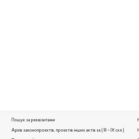
Пошук за реквізитами
Архів законопроєктів, проєктів інших актів за ( III – IX скл.)