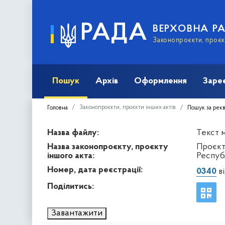
РАДА
ВЕРХОВНА Р
Законопроєкти, проєкт
Пошук
Архів
Оформлення
Заре
Законопроєкти, проєкти інших актів
Головна
Пошук за рек
Назва файлу:
Текст м
Назва законопроєкту, проєкту
Проєкт
іншого акта:
Респуб
Номер, дата реєстрації:
0340
ві
Поділитись:
Завантажити