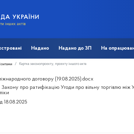
АДА УКРАЇНИ
и інших актів
єстровані
Надано
Надано до ЗП
На опрацюван
Картка законопроєкту, проєкту іншого акта
візитами
іжнародного договору (19.08.2025).docx
 Закону про ратифікацію Угоди про вільну торгівлю між 
ліки
д 18.08.2025