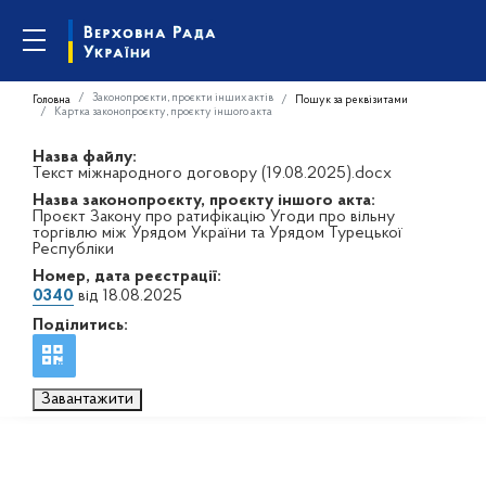
Законопроєкти, проєкти інших актів
Головна
Пошук за реквізитами
Картка законопроєкту, проєкту іншого акта
Назва файлу:
Текст міжнародного договору (19.08.2025).docx
Назва законопроєкту, проєкту іншого акта:
Проєкт Закону про ратифікацію Угоди про вільну
торгівлю між Урядом України та Урядом Турецької
Республіки
Номер, дата реєстрації:
0340
від 18.08.2025
Поділитись:
Завантажити