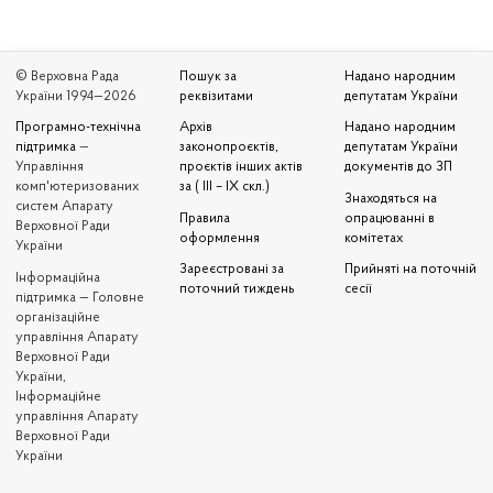
© Верховна Рада
Пошук за
Надано народним
України 1994—2026
реквізитами
депутатам України
Програмно-технічна
Архів
Надано народним
підтримка
—
законопроєктів,
депутатам України
Управління
проєктів інших актів
документів до ЗП
комп'ютеризованих
за ( III – IX скл.)
Знаходяться на
систем Апарату
Правила
опрацюванні в
Верховної Ради
оформлення
комітетах
України
Зареєстровані за
Прийняті на поточній
Iнформаційна
поточний тиждень
сесії
підтримка — Головне
організаційне
управління Апарату
Верховної Ради
України,
Інформаційне
управління Апарату
Верховної Ради
України