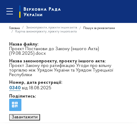
Законопроєкти, проєкти інших актів
Головна
Пошук за реквізитами
Картка законопроєкту, проєкту іншого акта
Назва файлу:
Проєкт Постанови до Закону (іншого Акта)
(19.08.2025).docx
Назва законопроєкту, проєкту іншого акта:
Проєкт Закону про ратифікацію Угоди про вільну
торгівлю між Урядом України та Урядом Турецької
Республіки
Номер, дата реєстрації:
0340
від 18.08.2025
Поділитись:
Завантажити