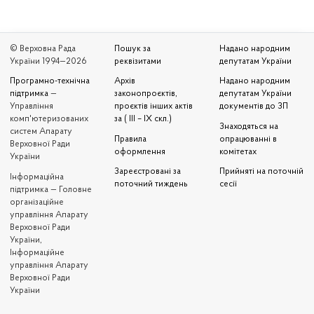
© Верховна Рада
Пошук за
Надано народним
України 1994—2026
реквізитами
депутатам України
Програмно-технічна
Архів
Надано народним
підтримка
—
законопроєктів,
депутатам України
Управління
проєктів інших актів
документів до ЗП
комп'ютеризованих
за ( III – IX скл.)
Знаходяться на
систем Апарату
Правила
опрацюванні в
Верховної Ради
оформлення
комітетах
України
Зареєстровані за
Прийняті на поточній
Iнформаційна
поточний тиждень
сесії
підтримка — Головне
організаційне
управління Апарату
Верховної Ради
України,
Інформаційне
управління Апарату
Верховної Ради
України