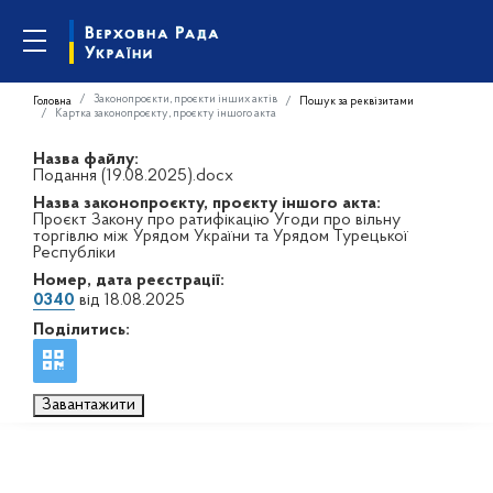
Законопроєкти, проєкти інших актів
Головна
Пошук за реквізитами
Картка законопроєкту, проєкту іншого акта
Назва файлу:
Подання (19.08.2025).docx
Назва законопроєкту, проєкту іншого акта:
Проєкт Закону про ратифікацію Угоди про вільну
торгівлю між Урядом України та Урядом Турецької
Республіки
Номер, дата реєстрації:
0340
від 18.08.2025
Поділитись:
Завантажити