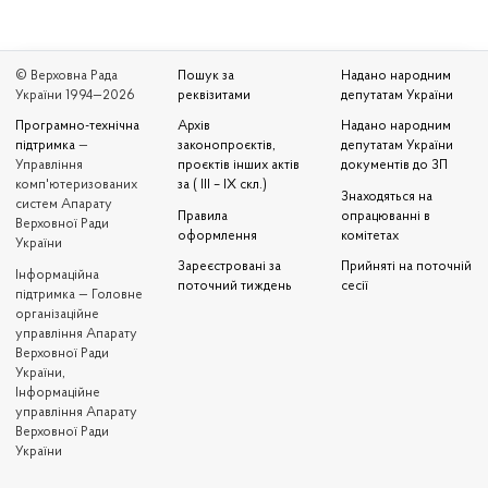
© Верховна Рада
Пошук за
Надано народним
України 1994—2026
реквізитами
депутатам України
Програмно-технічна
Архів
Надано народним
підтримка
—
законопроєктів,
депутатам України
Управління
проєктів інших актів
документів до ЗП
комп'ютеризованих
за ( III – IX скл.)
Знаходяться на
систем Апарату
Правила
опрацюванні в
Верховної Ради
оформлення
комітетах
України
Зареєстровані за
Прийняті на поточній
Iнформаційна
поточний тиждень
сесії
підтримка — Головне
організаційне
управління Апарату
Верховної Ради
України,
Інформаційне
управління Апарату
Верховної Ради
України