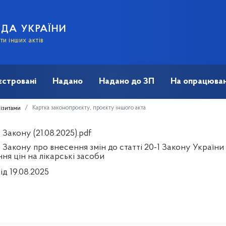
АДА УКРАЇНИ
и інших актів
єстровані
Надано
Надано до ЗП
На опрацюван
Картка законопроєкту, проєкту іншого акта
візитами
Закону (21.08.2025).pdf
 Закону про внесення змін до статті 20-1 Закону Україн
ня цін на лікарські засоби
ід 19.08.2025