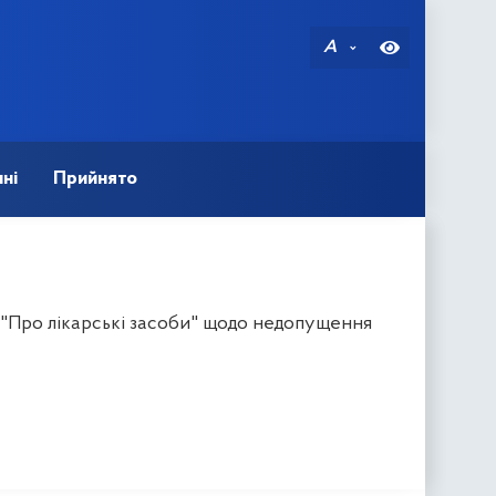
A
ні
Прийнято
и "Про лікарські засоби" щодо недопущення