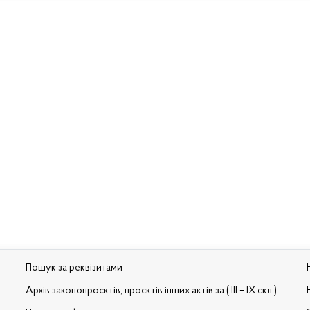
Пошук за реквізитами
Архів законопроєктів, проєктів інших актів за ( III – IX скл.)