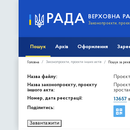
РАДА
ВЕРХОВНА Р
Законопроєкти, проєкт
Пошук
Архів
Оформлення
Заре
Законопроєкти, проєкти інших актів
Головна
Пошук за рек
Назва файлу:
Проєкт 
Назва законопроєкту, проєкту
Проєкт
іншого акта:
зростан
Номер, дата реєстрації:
13657
в
Поділитись:
Завантажити