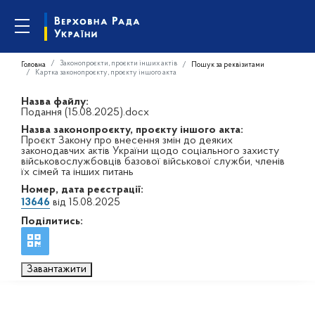
Законопроєкти, проєкти інших актів
Головна
Пошук за реквізитами
Картка законопроєкту, проєкту іншого акта
Назва файлу:
Подання (15.08.2025).docx
Назва законопроєкту, проєкту іншого акта:
Проєкт Закону про внесення змін до деяких
законодавчих актів України щодо соціального захисту
військовослужбовців базової військової служби, членів
їх сімей та інших питань
Номер, дата реєстрації:
13646
від 15.08.2025
Поділитись:
Завантажити