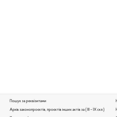
Пошук за реквізитами
Архів законопроєктів, проєктів інших актів за ( III – IX скл.)