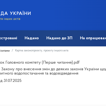
АДА УКРАЇНИ
и інших актів
єстровані
Надано
Надано до ЗП
На опрацюван
Картка законопроєкту, проєкту іншого акта
візитами
ок Головного комітету (Перше читання).pdf
 Закону про внесення змін до деяких законів України щ
питного водопостачання та водовідведення
ід 31.07.2025