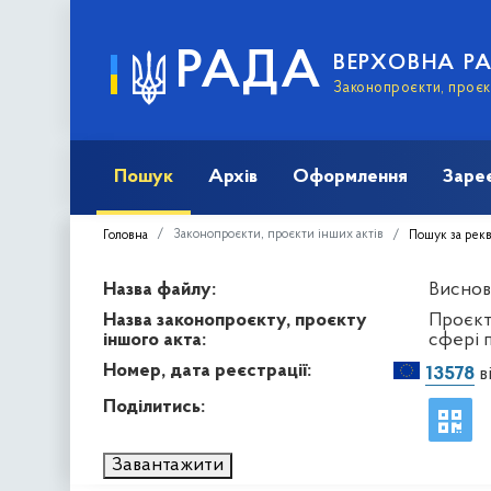
РАДА
ВЕРХОВНА Р
Законопроєкти, проєкт
Пошук
Архів
Оформлення
Заре
Законопроєкти, проєкти інших актів
Головна
Пошук за рек
Назва файлу:
Виснов
Назва законопроєкту, проєкту
Проєкт
іншого акта:
сфері 
Номер, дата реєстрації:
13578
в
Поділитись:
Завантажити