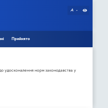
A
ні
Прийнято
одо удосконалення норм законодавства у