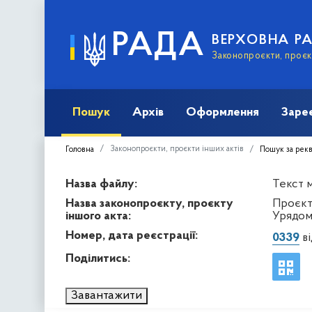
РАДА
ВЕРХОВНА Р
Законопроєкти, проєкт
Пошук
Архів
Оформлення
Заре
Законопроєкти, проєкти інших актів
Головна
Пошук за рек
Назва файлу:
Текст м
Назва законопроєкту, проєкту
Проєкт
іншого акта:
Урядом
Номер, дата реєстрації:
0339
ві
Поділитись:
Завантажити