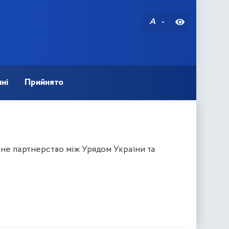
A
ні
Прийнято
не партнерство між Урядом України та