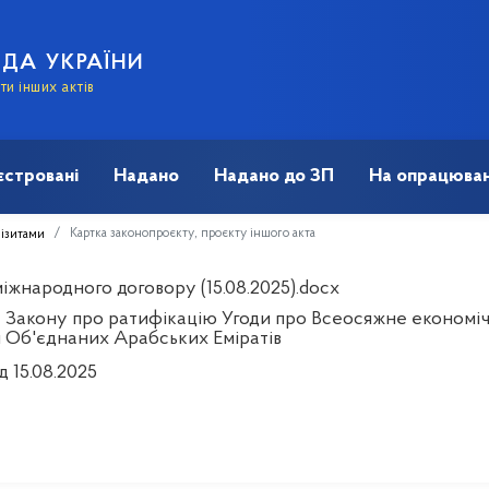
АДА УКРАЇНИ
и інших актів
єстровані
Надано
Надано до ЗП
На опрацюван
Картка законопроєкту, проєкту іншого акта
візитами
іжнародного договору (15.08.2025).docx
 Закону про ратифікацію Угоди про Всеосяжне економіч
 Об'єднаних Арабських Еміратів
д 15.08.2025