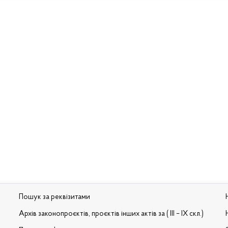
Пошук за реквізитами
Архів законопроєктів, проєктів інших актів за ( III – IX скл.)