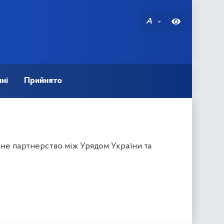
A
ні
Прийнято
не партнерство між Урядом України та