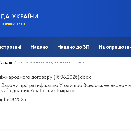
АДА УКРАЇНИ
и інших актів
єстровані
Надано
Надано до ЗП
На опрацюван
Картка законопроєкту, проєкту іншого акта
візитами
іжнародного договору (15.08.2025).docx
 Закону про ратифікацію Угоди про Всеосяжне економіч
 Об'єднаних Арабських Еміратів
д 15.08.2025