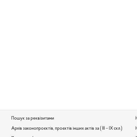
Пошук за реквізитами
Архів законопроєктів, проєктів інших актів за ( III – IX скл.)