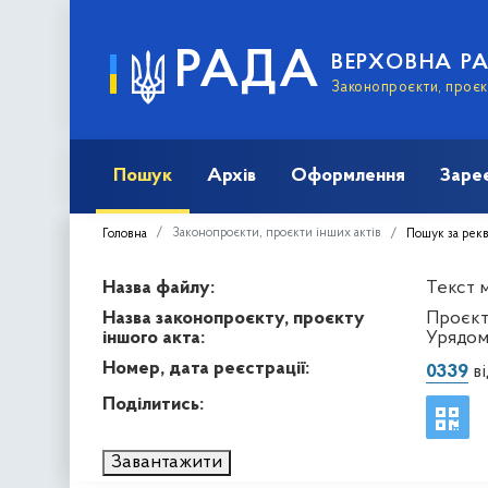
РАДА
ВЕРХОВНА Р
Законопроєкти, проєкт
Пошук
Архів
Оформлення
Заре
Законопроєкти, проєкти інших актів
Головна
Пошук за рек
Назва файлу:
Текст м
Назва законопроєкту, проєкту
Проєкт
іншого акта:
Урядом
Номер, дата реєстрації:
0339
ві
Поділитись:
Завантажити