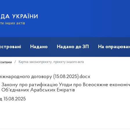
АДА УКРАЇНИ
и інших актів
єстровані
Надано
Надано до ЗП
На опрацюван
Картка законопроєкту, проєкту іншого акта
візитами
іжнародного договору (15.08.2025).docx
 Закону про ратифікацію Угоди про Всеосяжне економіч
 Об'єднаних Арабських Еміратів
д 15.08.2025