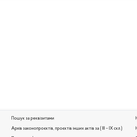
Пошук за реквізитами
Архів законопроєктів, проєктів інших актів за ( III – IX скл.)