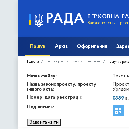
РАДА
ВЕРХОВНА Р
Законопроєкти, проєкт
Пошук
Архів
Оформлення
Заре
Законопроєкти, проєкти інших актів
Головна
Пошук за рек
Назва файлу:
Текст м
Назва законопроєкту, проєкту
Проєкт
іншого акта:
Урядом
Номер, дата реєстрації:
0339
ві
Поділитись:
Завантажити