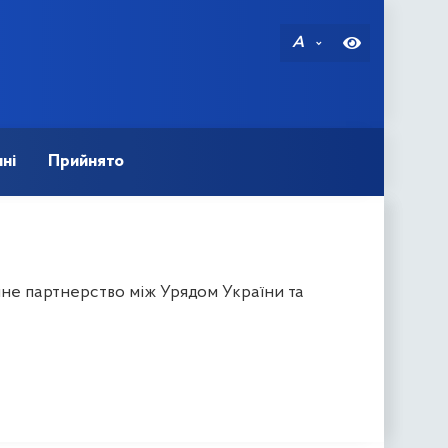
A
ні
Прийнято
не партнерство між Урядом України та