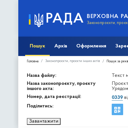
РАДА
ВЕРХОВНА Р
Законопроєкти, проєкт
Пошук
Архів
Оформлення
Заре
Законопроєкти, проєкти інших актів
Головна
Пошук за рек
Назва файлу:
Текст м
Назва законопроєкту, проєкту
Проєкт
іншого акта:
Урядом
Номер, дата реєстрації:
0339
ві
Поділитись:
Завантажити