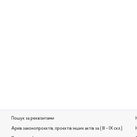
Пошук за реквізитами
Архів законопроєктів, проєктів інших актів за ( III – IX скл.)