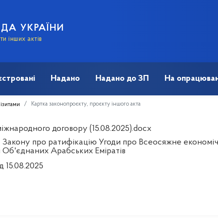
АДА УКРАЇНИ
и інших актів
єстровані
Надано
Надано до ЗП
На опрацюван
Картка законопроєкту, проєкту іншого акта
візитами
іжнародного договору (15.08.2025).docx
 Закону про ратифікацію Угоди про Всеосяжне економіч
 Об'єднаних Арабських Еміратів
д 15.08.2025