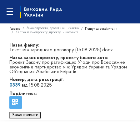
Законопроєкти, проєкти інших актів
Головна
Пошук за реквізитами
Картка законопроєкту, проєкту іншого акта
Назва файлу:
Текст міжнародного договору (15.08.2025).docx
Назва законопроєкту, проєкту іншого акта:
Проєкт Закону про ратифікацію Угоди про Всеосяжне
економічне партнерство між Урядом України та Урядом
Об'єднаних Арабських Еміратів
Номер, дата реєстрації:
0339
від 15.08.2025
Поділитись:
Завантажити