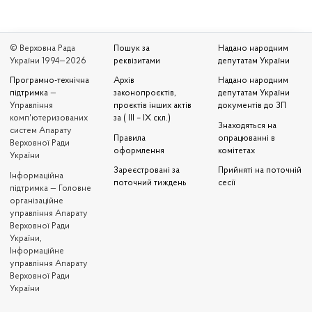
© Верховна Рада
Пошук за
Надано народним
України 1994—2026
реквізитами
депутатам України
Програмно-технічна
Архів
Надано народним
підтримка
—
законопроєктів,
депутатам України
Управління
проєктів інших актів
документів до ЗП
комп'ютеризованих
за ( III – IX скл.)
Знаходяться на
систем Апарату
Правила
опрацюванні в
Верховної Ради
оформлення
комітетах
України
Зареєстровані за
Прийняті на поточній
Iнформаційна
поточний тиждень
сесії
підтримка — Головне
організаційне
управління Апарату
Верховної Ради
України,
Інформаційне
управління Апарату
Верховної Ради
України